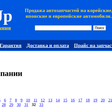
Jp
Продажа автозапчастей на корейские
японские и европейские автомобили.
ания
Гарантия
Доставка и оплата
Прайс на запчас
мпании
5
6
7
8
9
10
11
12
13
14
15
16
17
18
19
20
2
28
29
30
31
32
33