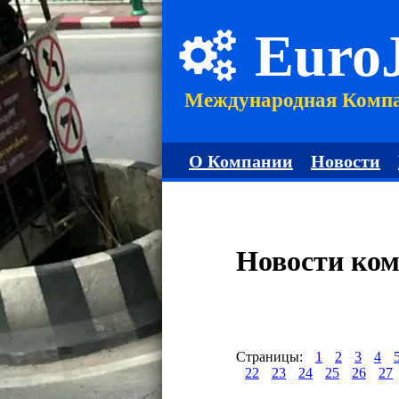
Euro
Международная Комп
О Компании
Новости
Новости ко
Страницы:
1
2
3
4
22
23
24
25
26
27