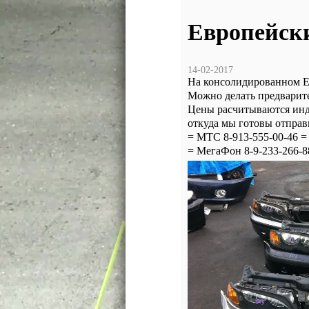
Европейск
14-02-2017
На консолидированном 
Можно делать предварите
Цены расчитываются инди
откуда мы готовы отправ
= МТС 8-913-555-00-46 =
= МегаФон 8-9-233-266-88