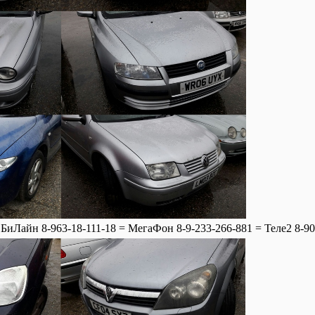
БиЛайн 8-963-18-111-18 = МегаФон 8-9-233-266-881 = Теле2 8-90