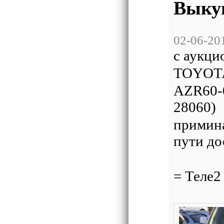
Выку
02-06-20
с аукци
TOYOTA 
AZR60-
28060)
примина
пути до
= МТС
= Теле
= Мег