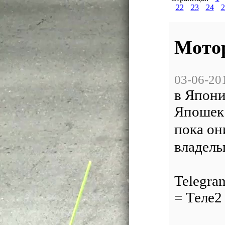
22
23
24
2
Мото
03-06-20
в Япони
Япошек
пока он
владель
= МТС
Telegra
= Теле
= Ме