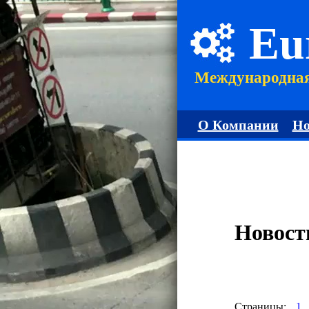
Eu
Международна
О Компании
Но
Новост
Страницы:
1