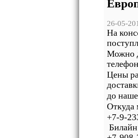
Европ
26-05-20
На кон
поступ
Можно д
телефо
Цены ра
достав
до наше
Откуда 
+7-9-
Билaйн
+7-90