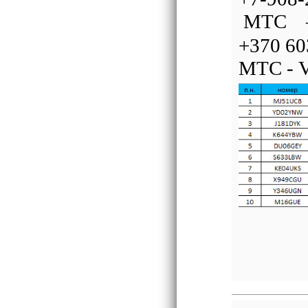
МТС – 
+370 6
МТС - V