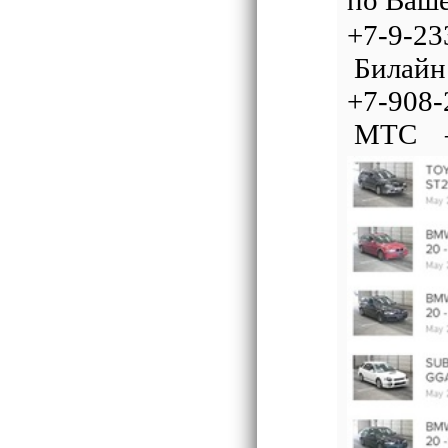
+7-9-
Билaйн
+7-90
МТС – 