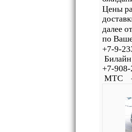
Цены ра
доставк
далее о
по Ваш
+7-9-
Билaйн
+7-90
МТС – 