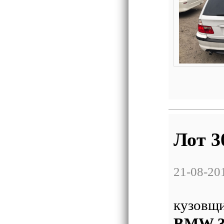
Лот 3
21-08-20
На ст
кузовщи
BMW 3