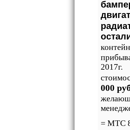
бампер
двига
радиа
остал
контейн
прибыва
2017г.
стоимос
000 ру
желающ
менедж
= МТС 8