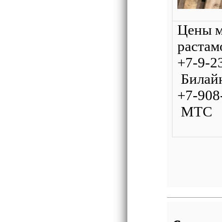
Цены м
растам
+7-9
Билaй
+7-9
МТС – 