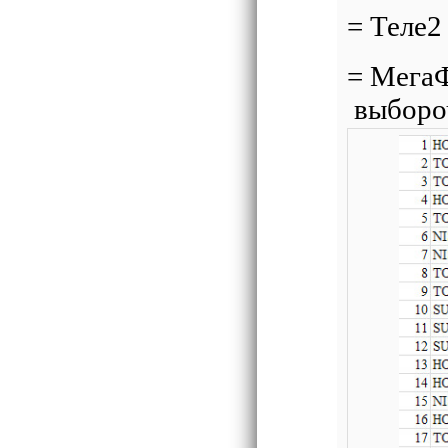
= Теле2
= МегаФ
выборо