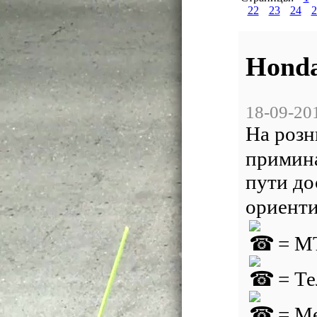
22
23
24
2
Honda
18-09-20
На розн
примина
пути до
ориенти
= МТ
= Те
= М