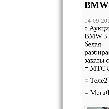
BMW 3
04-09-20
с Аукци
BMW 3 
белая
разбира
заказы 
= МТС 8
= Теле2
= МегаФ