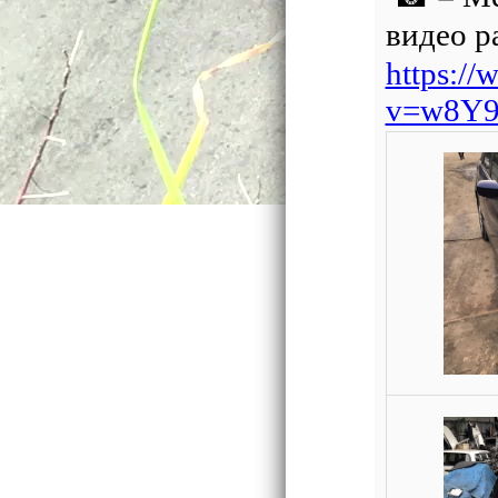
видео р
https:/
v=w8Y9i