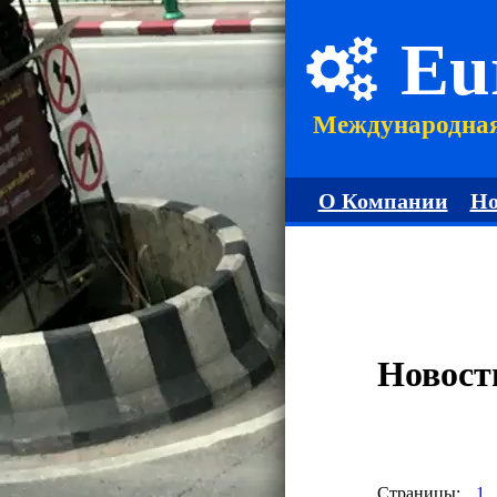
Eu
Международна
О Компании
Но
Новост
Страницы:
1