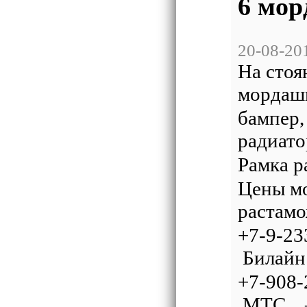
6 мор
20-08-20
На стоя
мордаш
бампер, 
радиато
Рамка р
Цены мо
растамо
+7-9-
Билaйн
+7-90
МТС – 