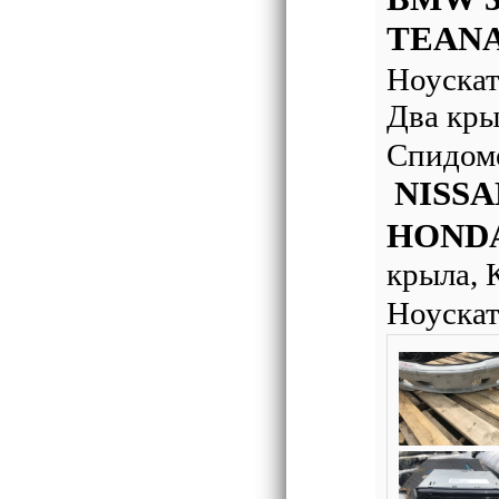
TEANA
Ноуска
Два кры
Спидо
NISSA
HOND
крыла, 
Ноускат 