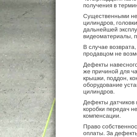
получения в терми
Существенными нед
цилиндров, головк
дальнейшей эксплу
видеоматериалы, 
В случае возврата,
продавцом не воз
Дефекты навесного
же причиной для ч
крышки, поддон, к
оборудование уста
цилиндров.
Дефекты датчиков 
коробки передач не
компенсации.
Право собственнос
оплаты. За дефект