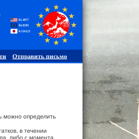
,
81.4077
94.0585
0.516121
ти
Отправить письмо
ь можно определить
атков, в течении
да, либо с момента