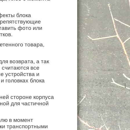
фекты блока
 препятствующие
тавить фото или
тков.
етенного товара,
ля возврата, а так
 считаются все
е устройства и
и головках блока
ней стороне корпуса
иной для частичной
елю в момент
вки транспортными