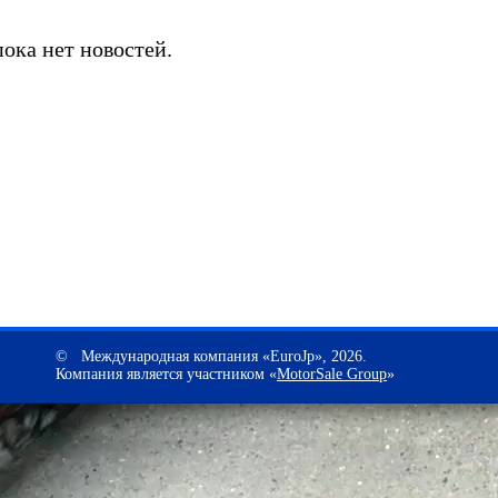
ока нет новостей.
© Международная компания «EuroJp», 2026.
Компания является участником «
MotorSale Group
»