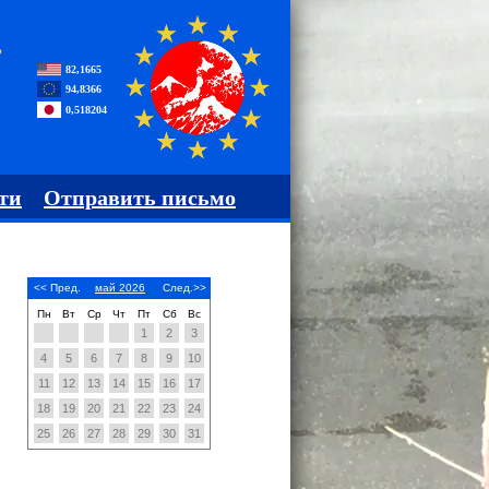
,
82,1665
94,8366
0,518204
ти
Отправить письмо
<< Пред.
май 2026
След.>>
Пн
Вт
Ср
Чт
Пт
Сб
Вс
1
2
3
4
5
6
7
8
9
10
11
12
13
14
15
16
17
18
19
20
21
22
23
24
25
26
27
28
29
30
31