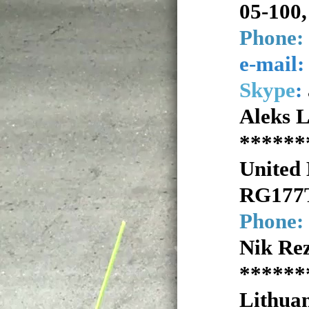
05-100
Phone:
e-mail
Skype
:
Aleks 
******
United
RG177T
Phone:
Nik Re
******
Lithua