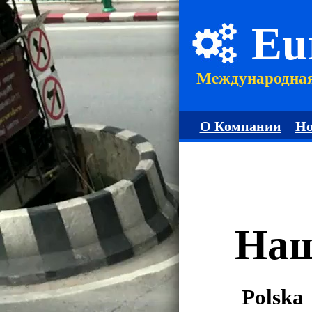
Eu
Международна
О Компании
Но
Наш
Polska