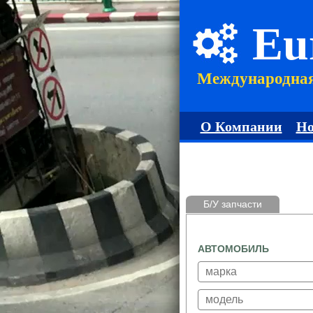
Eu
Международна
О Компании
Но
Б/У запчасти
АВТОМОБИЛЬ