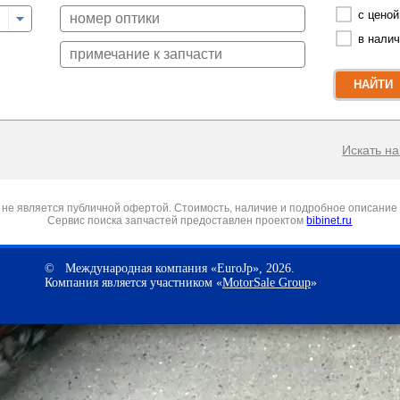
с ценой
в нали
НАЙТИ
Искать на 
не является публичной офертой. Стоимость, наличие и подробное описание 
Сервис поиска запчастей предоставлен проектом
bibinet.ru
© Международная компания «EuroJp», 2026.
Компания является участником «
MotorSale Group
»