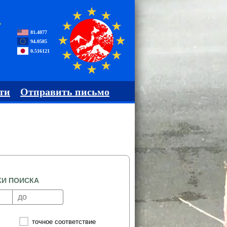
,
81.4077
94.0585
0.516121
ти
Отправить письмо
КИ ПОИСКА
точное соответствие