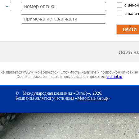
с ценой
в нали
НАЙТИ
Искать на 
не является публичной офертой. Стоимость, наличие и подробное описание 
Сервис поиска запчастей предоставлен проектом
bibinet.ru
© Международная компания «EuroJp», 2026.
Компания является участником «
MotorSale Group
»