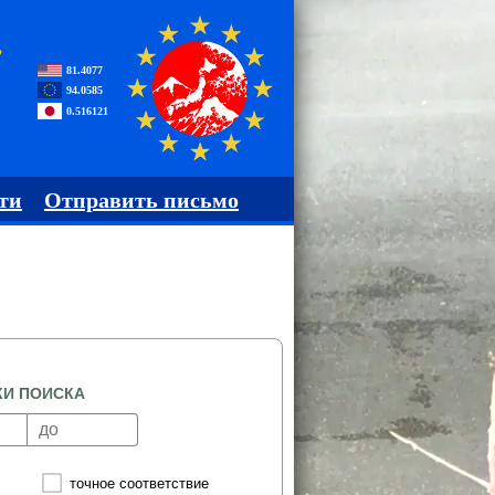
,
81.4077
94.0585
0.516121
ти
Отправить письмо
КИ ПОИСКА
точное соответствие