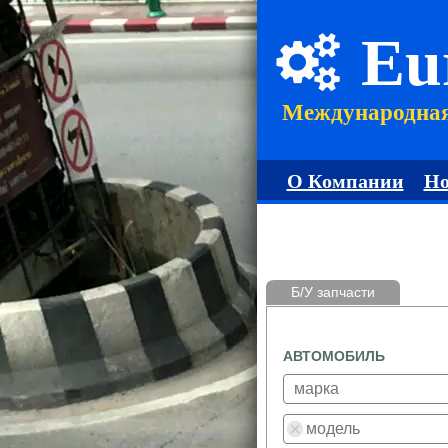
Eu
Международна
О Компании
Но
Б/У запчасти
АВТОМОБИЛЬ