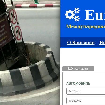
Eu
Международна
О Компании
Но
Б/У запчасти
АВТОМОБИЛЬ