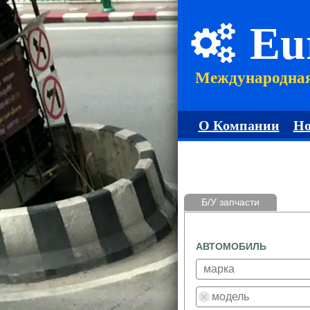
Eu
Международна
О Компании
Но
Б/У запчасти
АВТОМОБИЛЬ