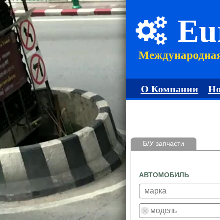
Eu
Международна
О Компании
Но
Б/У запчасти
АВТОМОБИЛЬ