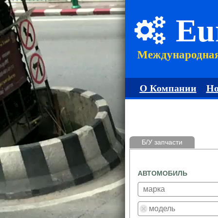
Eu
Международна
О Компании
Но
Б/У запчасти
АВТОМОБИЛЬ