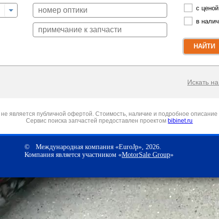
с ценой
в нали
НАЙТИ
Искать на 
не является публичной офертой. Стоимость, наличие и подробное описание 
Сервис поиска запчастей предоставлен проектом
bibinet.ru
© Международная компания «EuroJp», 2026.
Компания является участником «
MotorSale Group
»