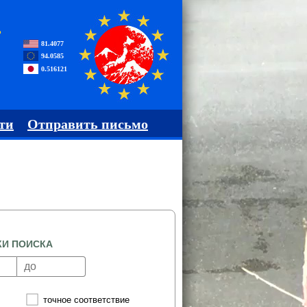
,
81.4077
94.0585
0.516121
ти
Отправить письмо
КИ ПОИСКА
точное соответствие