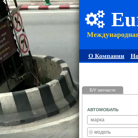
Eu
Международна
О Компании
Но
Б/У запчасти
АВТОМОБИЛЬ