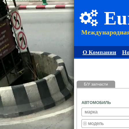
Eu
Международна
О Компании
Но
Б/У запчасти
АВТОМОБИЛЬ