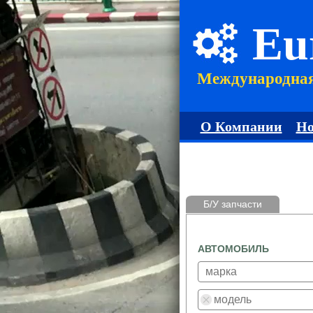
Eu
Международна
О Компании
Но
Б/У запчасти
АВТОМОБИЛЬ