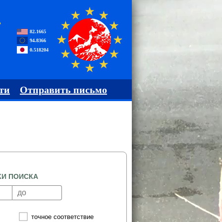
,
82.1665
94.8366
0.518204
ти
Отправить письмо
КИ ПОИСКА
точное соответствие