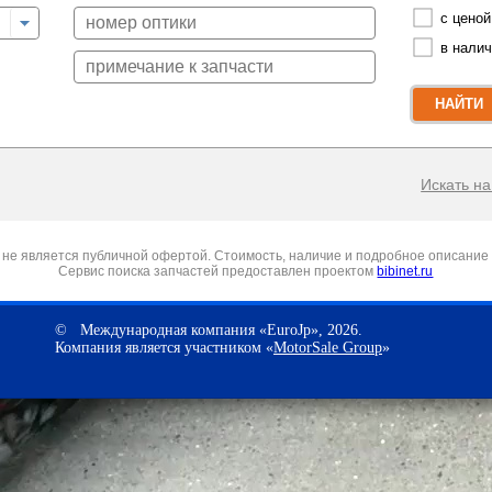
с ценой
в нали
НАЙТИ
Искать на 
не является публичной офертой. Стоимость, наличие и подробное описание 
Сервис поиска запчастей предоставлен проектом
bibinet.ru
© Международная компания «EuroJp», 2026.
Компания является участником «
MotorSale Group
»