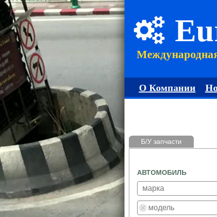
Eu
Международна
О Компании
Но
Б/У запчасти
АВТОМОБИЛЬ