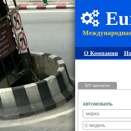
Eu
Международна
О Компании
Но
Б/У запчасти
АВТОМОБИЛЬ