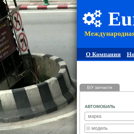
Eu
Международна
О Компании
Но
Б/У запчасти
АВТОМОБИЛЬ