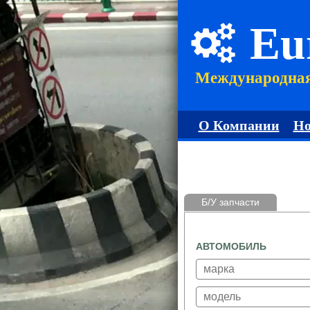
Eu
Международна
О Компании
Но
Б/У запчасти
АВТОМОБИЛЬ