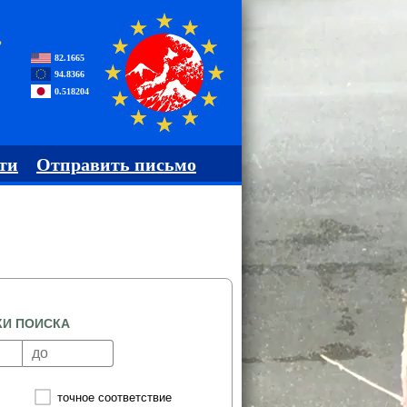
,
82.1665
94.8366
0.518204
ти
Отправить письмо
КИ ПОИСКА
точное соответствие