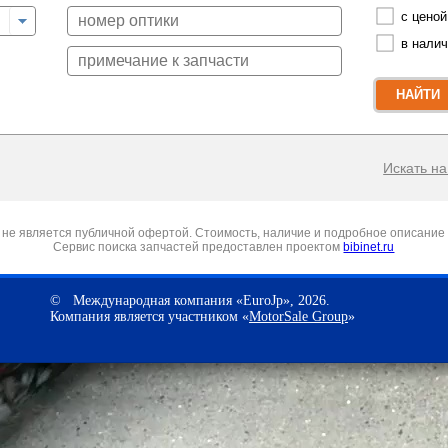
с ценой
в нали
НАЙТИ
Искать на 
не является публичной офертой. Стоимость, наличие и подробное описание 
Сервис поиска запчастей предоставлен проектом
bibinet.ru
© Международная компания «EuroJp», 2026.
Компания является участником «
MotorSale Group
»