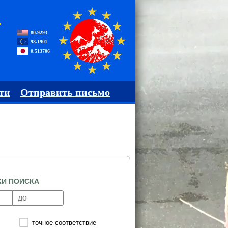
,
80.9293
93.1901
0.513706
ти
Отправить письмо
КИ ПОИСКА
точное соответствие