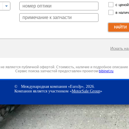
с ценой
в нали
НАЙТИ
Искать на 
не является публичной офертой. Стоимость, наличие и подробное описание 
Сервис поиска запчастей предоставлен проектом
bibinet.ru
© Международная компания «EuroJp», 2026.
Компания является участником «
MotorSale Group
»