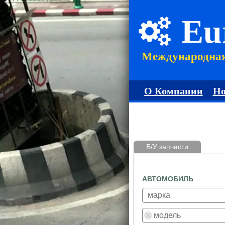
Eu
Международна
О Компании
Но
Б/У запчасти
АВТОМОБИЛЬ