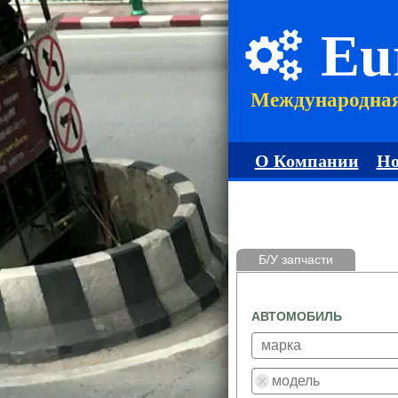
Eu
Международна
О Компании
Но
Б/У запчасти
АВТОМОБИЛЬ