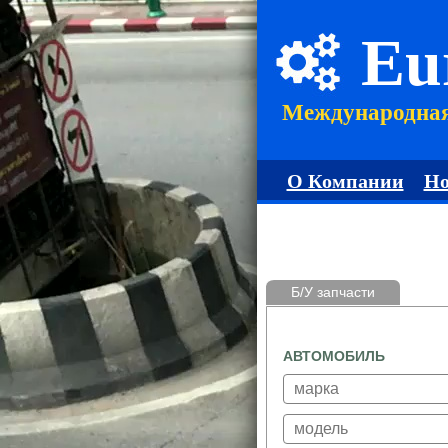
Eu
Международна
О Компании
Но
Б/У запчасти
АВТОМОБИЛЬ