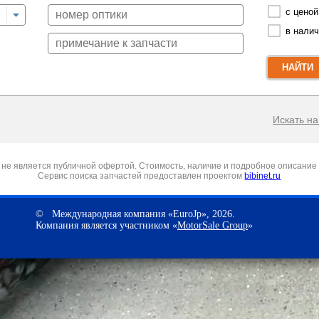
с ценой
в нали
НАЙТИ
Искать на 
не является публичной офертой. Стоимость, наличие и подробное описание 
Сервис поиска запчастей предоставлен проектом
bibinet.ru
© Международная компания «EuroJp», 2026.
Компания является участником «
MotorSale Group
»