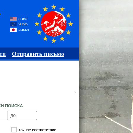
,
81.4077
94.0585
0.516121
ти
Отправить письмо
КИ ПОИСКА
точное соответствие