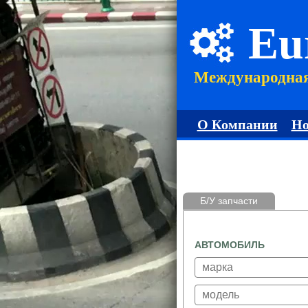
Eu
Международна
О Компании
Но
Б/У запчасти
АВТОМОБИЛЬ