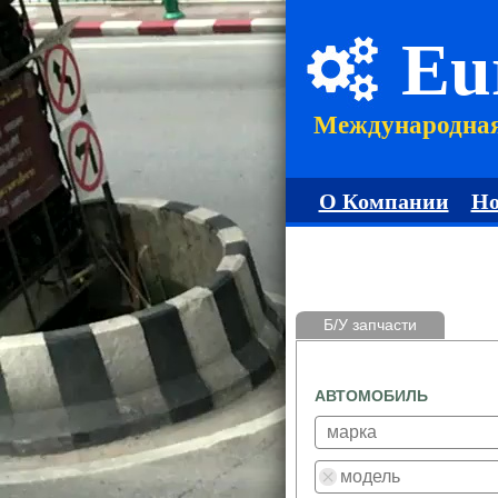
Eu
Международна
О Компании
Но
Б/У запчасти
АВТОМОБИЛЬ