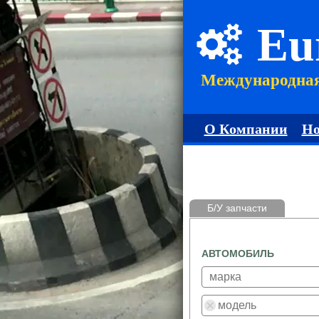
Eu
Международна
О Компании
Но
Б/У запчасти
АВТОМОБИЛЬ