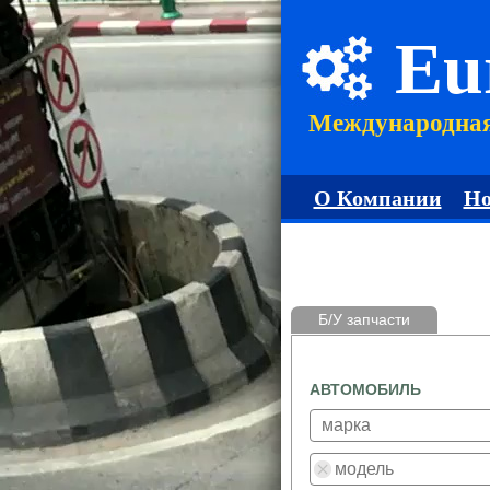
Eu
Международна
О Компании
Но
Б/У запчасти
АВТОМОБИЛЬ