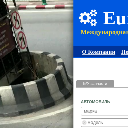
Eu
Международна
О Компании
Но
Б/У запчасти
АВТОМОБИЛЬ