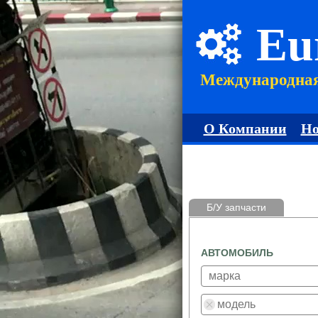
Eu
Международна
О Компании
Но
Б/У запчасти
АВТОМОБИЛЬ