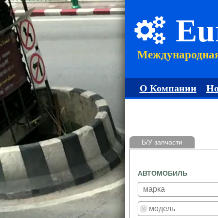
Eu
Международна
О Компании
Но
Б/У запчасти
АВТОМОБИЛЬ