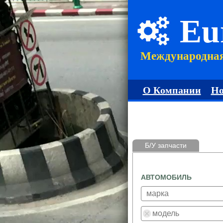
Eu
Международна
О Компании
Но
Б/У запчасти
АВТОМОБИЛЬ