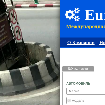
Eu
Международна
О Компании
Но
Б/У запчасти
АВТОМОБИЛЬ