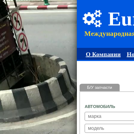
Eu
Международна
О Компании
Но
Б/У запчасти
АВТОМОБИЛЬ