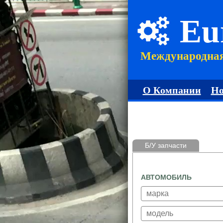
Eu
Международна
О Компании
Но
Б/У запчасти
АВТОМОБИЛЬ