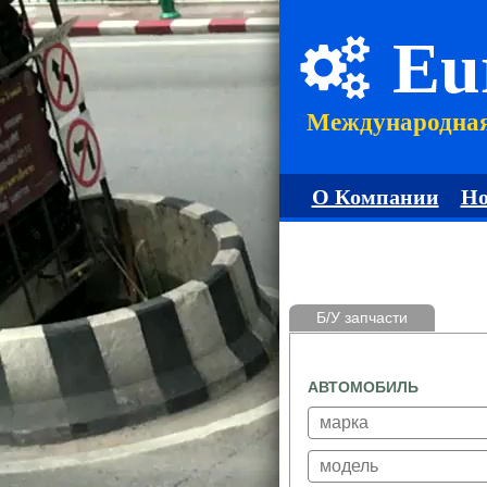
Eu
Международна
О Компании
Но
Б/У запчасти
АВТОМОБИЛЬ