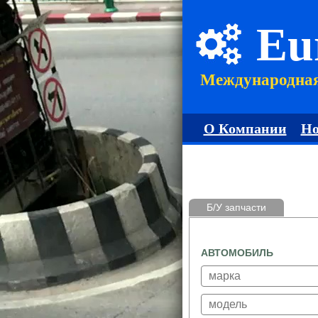
Eu
Международна
О Компании
Но
Б/У запчасти
АВТОМОБИЛЬ