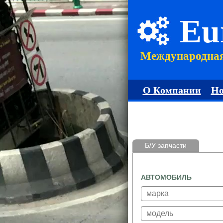
Eu
Международна
О Компании
Но
Б/У запчасти
АВТОМОБИЛЬ