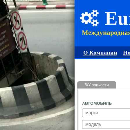
Eu
Международна
О Компании
Но
Б/У запчасти
АВТОМОБИЛЬ