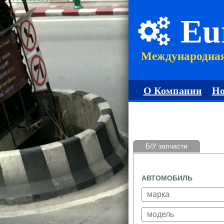
Eu
Международна
О Компании
Но
Б/У запчасти
АВТОМОБИЛЬ