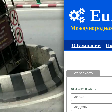
Eu
Международна
О Компании
Но
Б/У запчасти
АВТОМОБИЛЬ