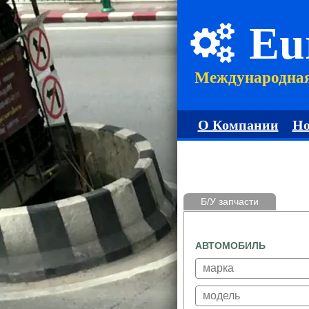
Eu
Международна
О Компании
Но
Б/У запчасти
АВТОМОБИЛЬ