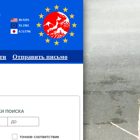
,
80.9293
93.1901
0.513706
ти
Отправить письмо
КИ ПОИСКА
точное соответствие