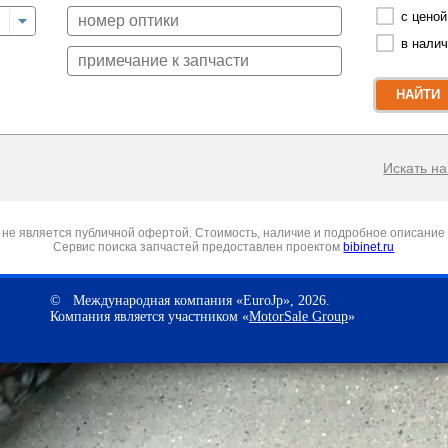
с ценой
в нали
НАЙТИ
Искать на 
не является публичной офертой. Стоимость, наличие и подробное описание 
Сервис поиска запчастей предоставлен проектом
bibinet.ru
© Международная компания «EuroJp», 2026.
Компания является участником «
MotorSale Group
»