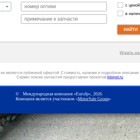
с ценой
в нали
НАЙТИ
Искать на 
не является публичной офертой. Стоимость, наличие и подробное описание 
Сервис поиска запчастей предоставлен проектом
bibinet.ru
© Международная компания «EuroJp», 2026.
Компания является участником «
MotorSale Group
»