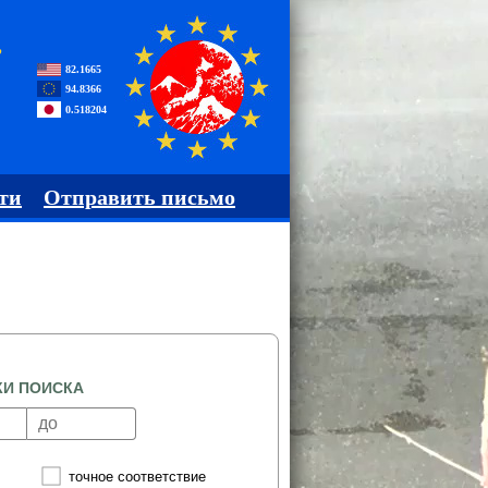
,
82.1665
94.8366
0.518204
ти
Отправить письмо
КИ ПОИСКА
точное соответствие