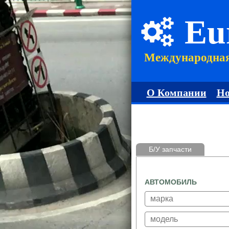
Eu
Международна
О Компании
Но
Б/У запчасти
АВТОМОБИЛЬ